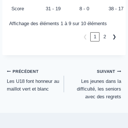
Score
31 - 19
8 - 0
38 - 17
Affichage des éléments 1 à 9 sur 10 éléments
❮
1
2
❯
Navigation
PRÉCÉDENT
SUIVANT
Les U18 font honneur au
Les jeunes dans la
de
maillot vert et blanc
difficulté, les seniors
l’article
avec des regrets