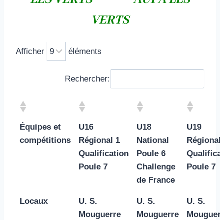
VERTS
Afficher
éléments
Rechercher:
Équipes et
U16
U18
U19
compétitions
Régional 1
National
Régional
Qualification
Poule 6
Qualific
Poule 7
Challenge
Poule 7
de France
Locaux
U. S.
U. S.
U. S.
Mouguerre
Mouguerre
Mouguer