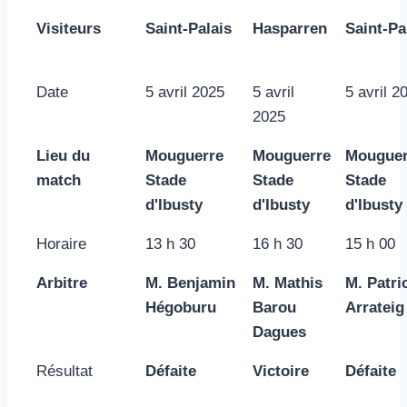
Visiteurs
Saint-Palais
Hasparren
Saint-Pa
Date
5 avril 2025
5 avril
5 avril 2
2025
Lieu du
Mouguerre
Mouguerre
Mouguer
match
Stade
Stade
Stade
d'Ibusty
d'Ibusty
d'Ibusty
Horaire
13 h 30
16 h 30
15 h 00
Arbitre
M. Benjamin
M. Mathis
M. Patri
Hégoburu
Barou
Arrateig
Dagues
Résultat
Défaite
Victoire
Défaite