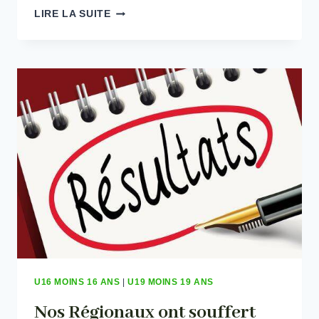
TOUTES
LIRE LA SUITE
LES
ÉQUIPES
EN
LICE
CE
WEEK-
END
U16 MOINS 16 ANS
|
U19 MOINS 19 ANS
Nos Régionaux ont souffert