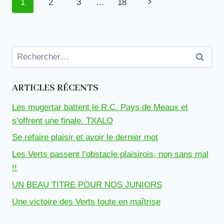
Navigation
Page
1
2
3
…
18
HASPARREN
de
suivante
page
Rechercher :
ARTICLES RÉCENTS
Les mugertar battent le R.C. Pays de Meaux et
s’offrent une finale. TXALO
Se refaire plaisir et avoir le dernier mot
Les Verts passent l’obstacle plaisirois, non sans mal
!!
UN BEAU TITRE POUR NOS JUNIORS
Une victoire des Verts toute en maîtrise