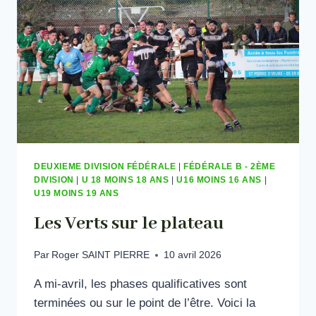
B.E.C.
DEUXIEME DIVISION FÉDÉRALE
|
FÉDÉRALE B - 2ÈME
DIVISION
|
U 18 MOINS 18 ANS
|
U16 MOINS 16 ANS
|
U19 MOINS 19 ANS
Les Verts sur le plateau
Par
Roger SAINT PIERRE
10 avril 2026
A mi-avril, les phases qualificatives sont
terminées ou sur le point de l’être. Voici la