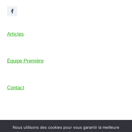
Articles
Équipe Première
Contact
© 2026 Union Sportive Mouguerre (USM) – Pensé
Nous utilisons des cookies pour vous garantir la meilleure
avec le
Comptoir Digital
, le collectif de freelance du