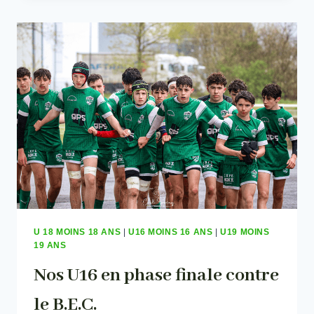
À
D’IBUSTY,
SAMEDI
ET
DIMANCHE
PROCHAINS
!!!!
U 18 MOINS 18 ANS
|
U16 MOINS 16 ANS
|
U19 MOINS
19 ANS
Nos U16 en phase finale contre
le B.E.C.