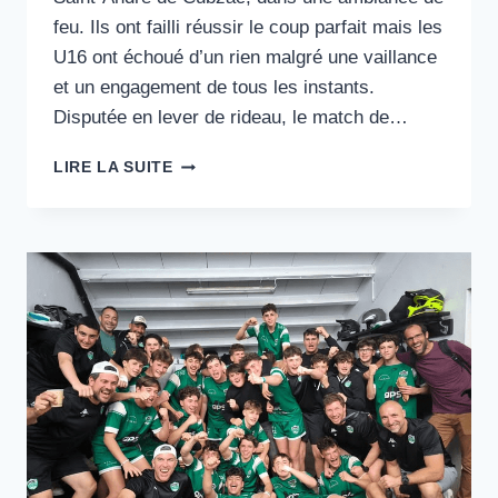
feu. Ils ont failli réussir le coup parfait mais les
U16 ont échoué d’un rien malgré une vaillance
et un engagement de tous les instants.
Disputée en lever de rideau, le match de…
ÇA
LIRE LA SUITE
PASSE
POUR
LES
JUNIORS,
RATÉ
D’UN
RIEN
POUR
LES
CADETS