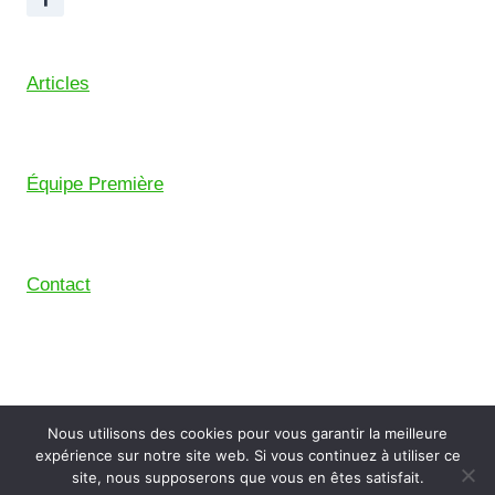
Articles
Équipe Première
Contact
© 2026 Union Sportive Mouguerre (USM) – Pensé
Nous utilisons des cookies pour vous garantir la meilleure
avec le
Comptoir Digital
, le collectif de freelance du
expérience sur notre site web. Si vous continuez à utiliser ce
Pays Basque.
site, nous supposerons que vous en êtes satisfait.