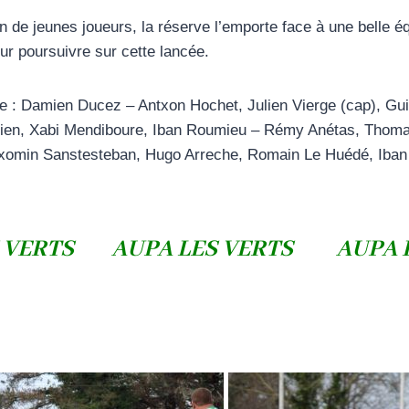
de jeunes joueurs, la réserve l’emporte face à une belle équ
 poursuivre sur cette lancée.
ue : Damien Ducez – Antxon Hochet, Julien Vierge (cap), Gui
sien, Xabi Mendiboure, Iban Roumieu – Rémy Anétas, Thomas
Txomin Sanstesteban, Hugo Arreche, Romain Le Huédé, Iban H
S VERTS AUPA LES VERTS AUPA L