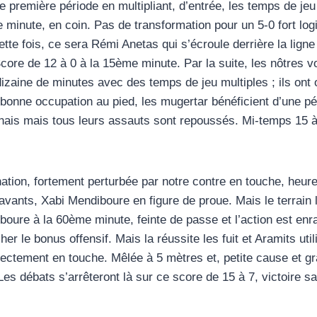
 première période en multipliant, d’entrée, les temps de jeu
 minute, en coin. Pas de transformation pour un 5-0 fort log
cette fois, ce sera Rémi Anetas qui s’écroule derrière la lig
re de 12 à 0 à la 15ème minute. Par la suite, les nôtres vont
izaine de minutes avec des temps de jeu multiples ; ils on
bonne occupation au pied, les mugertar bénéficient d’une pé
rnais mais tous leurs assauts sont repoussés. Mi-temps 15 à
tion, fortement perturbée par notre contre en touche, heureu
ants, Xabi Mendiboure en figure de proue. Mais le terrain lou
oure à la 60ème minute, feinte de passe et l’action est enra
er le bonus offensif. Mais la réussite les fuit et Aramits uti
ectement en touche. Mêlée à 5 mètres et, petite cause et gra
. Les débats s’arrêteront là sur ce score de 15 à 7, victoir