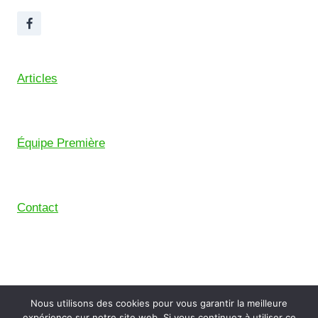
Articles
Équipe Première
Contact
© 2026 Union Sportive Mouguerre (USM) – Pensé
Nous utilisons des cookies pour vous garantir la meilleure
avec le
Comptoir Digital
, le collectif de freelance du
expérience sur notre site web. Si vous continuez à utiliser ce