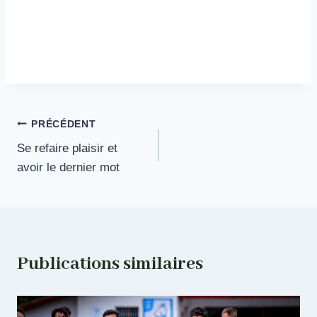
Navigation
PRÉCÉDENT
Se refaire plaisir et
de
avoir le dernier mot
l’article
Publications similaires