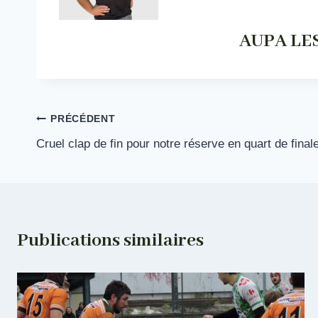
AUPA LE
Navigation
PRÉCÉDENT
Cruel clap de fin pour notre réserve en quart de final
de
l’article
Publications similaires