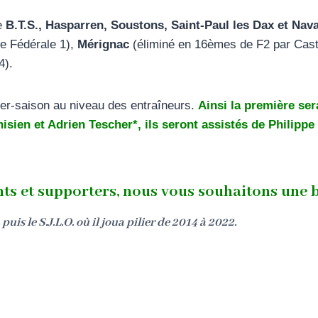
le
B.T.S., Hasparren, Soustons, Saint-Paul les Dax et Nav
e Fédérale 1),
Mérignac
(éliminé en 16èmes de F2 par Cast
4).
ter-saison au niveau des entraîneurs.
Ainsi la première ser
nisien et Adrien Tescher*, ils seront assistés de Philipp
ants et supporters, nous vous souhaitons une 
is le S.J.L.O. où il joua pilier de 2014 à 2022.