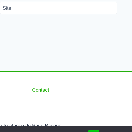
Site
Contact
f de freelance du Pays Basque.