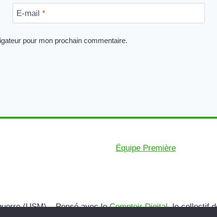
E-mail
*
vigateur pour mon prochain commentaire.
Équipe Première
guerre (USM) – Pensé avec le
Comptoir Digital
, le collecti