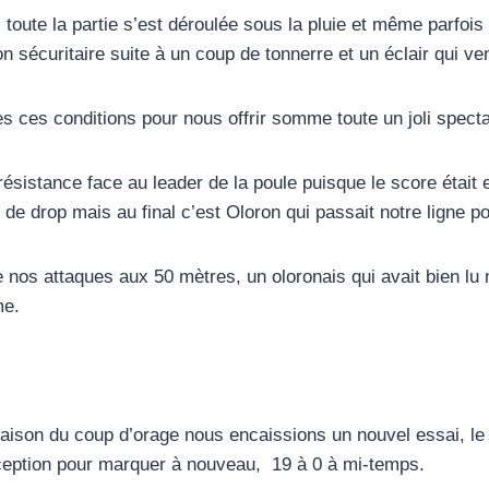
is toute la partie s’est déroulée sous la pluie et même parfo
 sécuritaire suite à un coup de tonnerre et un éclair qui vena
es ces conditions pour nous offrir somme toute un joli specta
 résistance face au leader de la poule puisque le score étai
s de drop mais au final c’est Oloron qui passait notre ligne p
 nos attaques aux 50 mètres, un oloronais qui avait bien lu 
me.
 en raison du coup d’orage nous encaissions un nouvel essai, 
éception pour marquer à nouveau, 19 à 0 à mi-temps.