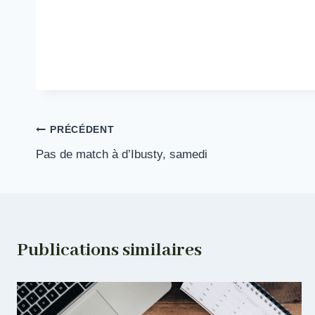
Navigation
PRÉCÉDENT
Pas de match à d’Ibusty, samedi
de
l’article
Publications similaires