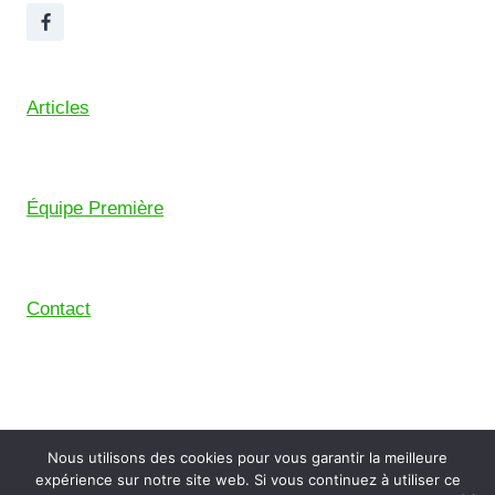
Articles
Équipe Première
Contact
© 2026 Union Sportive Mouguerre (USM) – Pensé
Nous utilisons des cookies pour vous garantir la meilleure
avec le
Comptoir Digital
, le collectif de freelance du
expérience sur notre site web. Si vous continuez à utiliser ce