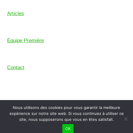
Articles
Équipe Première
Contact
© 2026 Union Sportive Mouguerre (USM) – Pensé
Nous utilisons des cookies pour vous garantir la meilleure
avec le
Comptoir Digital
, le collectif de freelance du
expérience sur notre site web. Si vous continuez à utiliser ce
Pays Basque.
site, nous supposerons que vous en êtes satisfait.
OK