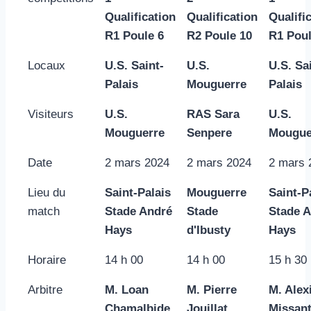
Qualification
Qualification
Qualifi
R1 Poule 6
R2 Poule 10
R1 Poul
Locaux
U.S. Saint-
U.S.
U.S. Sa
Palais
Mouguerre
Palais
Visiteurs
U.S.
RAS Sara
U.S.
Mouguerre
Senpere
Mougue
Date
2 mars 2024
2 mars 2024
2 mars 
Lieu du
Saint-Palais
Mouguerre
Saint-P
match
Stade André
Stade
Stade 
Hays
d'Ibusty
Hays
Horaire
14 h 00
14 h 00
15 h 30
Arbitre
M. Loan
M. Pierre
M. Alex
Chamalbide
Jouillat
Missan