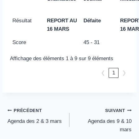
Résultat
REPORT AU
Défaite
REPOR
16 MARS
16 MA
Score
45 - 31
Affichage des éléments 1 à 9 sur 9 éléments
❮
1
❯
Navigation
PRÉCÉDENT
SUIVANT
Agenda des 2 & 3 mars
Agenda des 9 & 10
de
mars
l’article