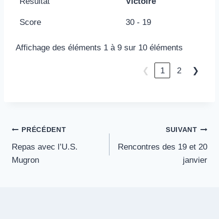
Résultat
Victoire
Score
30 - 19
Affichage des éléments 1 à 9 sur 10 éléments
❮
1
2
❯
Navigation
PRÉCÉDENT
SUIVANT
Repas avec l’U.S.
Rencontres des 19 et 20
de
Mugron
janvier
l’article