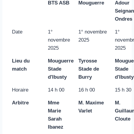
BTS ASB
Mouguerre
Adour
Seignan
Ondres
Date
1°
1° novembre
1°
novembre
2025
novemb
2025
2025
Lieu du
Mouguerre
Tyrosse
Mougue
match
Stade
Stade de
Stade
d'Ibusty
Burry
d'Ibusty
Horaire
14 h 00
16 h 00
15 h 30
Arbitre
Mme
M. Maxime
M.
Marie
Varlet
Guillau
Sarah
Cloute
Ibanez