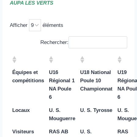
AUPA LES VERTS
Afficher
éléments
Rechercher:
Équipes et
U16
U18 National
U19
compétitions
Régional 1
Poule 10
Régiona
NA Poule
Championnat
NA Poul
6
6
Locaux
U. S.
U. S. Tyrosse
U. S.
Mouguerre
Mougue
Visiteurs
RAS AB
U. S.
RAS