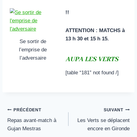
!!
ATTENTION : MATCHS à
13 h 30 et 15 h 15.
Se sortir de
l’emprise de
l’adversaire
A
UPA LES VERTS
[table “181” not found /]
Navigation
PRÉCÉDENT
SUIVANT
Repas avant-match à
Les Verts se déplacent
de
Gujan Mestras
encore en Gironde