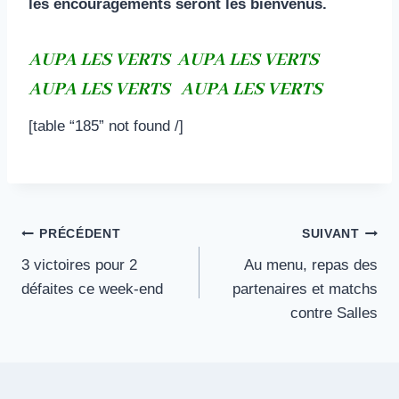
les encouragements seront les bienvenus.
AUPA LES VERTS AUPA LES VERTS
AUPA LES VERTS AUPA LES VERTS
[table “185” not found /]
Navigation
PRÉCÉDENT
SUIVANT
3 victoires pour 2
Au menu, repas des
de
défaites ce week-end
partenaires et matchs
l’article
contre Salles