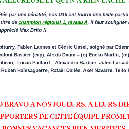
VALEUREUSE ET QUI N’A RIEN LÂCHÉ !
s par une pénalité, nos U16 ont fourni une belle partie 
 titre de
champion régional 1, niveau A
. Il faut souligner
pprécié Max Brito !!
turry, Fabien Lannes et Cédric Ussel, soigné par Etienne
Andoni Bassier (cap), Alexis Daum – (o) Eneko Marlin, (m
sabeau,
Lucas Paillard
– Alexandre Barbier, Julen Larcad
 Ruben Haïssaguerre,
Rafaël Daliès
, Axel Navarre, Telio
 BRAVO A NOS JOUEURS, A LEURS DI
PPORTERS DE CETTE ÉQUIPE PROME
BONNES VACANCES BIEN MERITEES
.