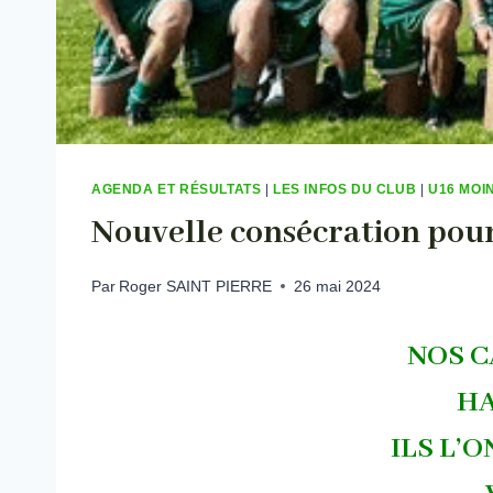
AGENDA ET RÉSULTATS
|
LES INFOS DU CLUB
|
U16 MOI
Nouvelle consécration pour
Par
Roger SAINT PIERRE
26 mai 2024
NOS C
HA
ILS L’O