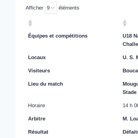
Afficher
éléments
Équipes et compétitions
U18 Na
Chall
Locaux
U. S.
Visiteurs
Bouca
Lieu du match
Mougu
Stade 
Horaire
14 h 0
Arbitre
M. Lo
Résultat
Défait