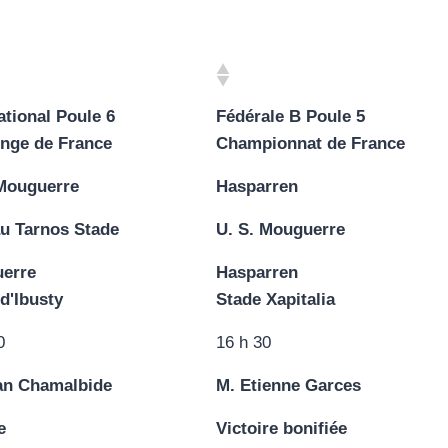
tional Poule 6
Fédérale B Poule 5
enge de France
Championnat de France
 Mouguerre
Hasparren
u Tarnos Stade
U. S. Mouguerre
erre
Hasparren
d'Ibusty
Stade Xapitalia
0
16 h 30
an Chamalbide
M. Etienne Garces
e
Victoire bonifiée