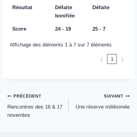
Résultat
Défaite
Défaite
bonifiée
Score
24 - 19
25 - 7
Affichage des éléments 1 à 7 sur 7 éléments
❮
1
❯
Navigation
PRÉCÉDENT
SUIVANT
Rencontres des 16 & 17
Une réserve millésimée
de
novembre
l’article