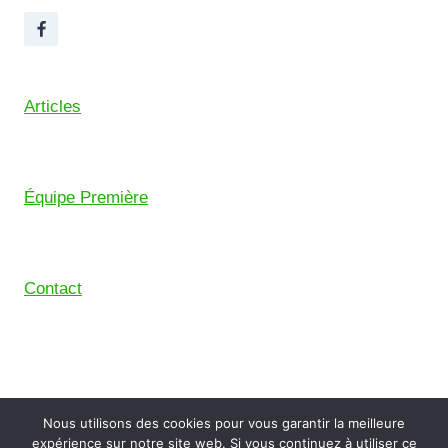
Articles
Équipe Première
Contact
© 2026 Union Sportive Mouguerre (USM) – Pensé
Nous utilisons des cookies pour vous garantir la meilleure
avec le
Comptoir Digital
, le collectif de freelance du
expérience sur notre site web. Si vous continuez à utiliser ce