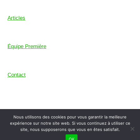
Articles
Équipe Première
Contact
© 2026 Union Sportive Mouguerre (USM) – Pensé
Nous utilisons des cookies pour vous garantir la meilleure
avec le
Comptoir Digital
, le collectif de freelance du
expérience sur notre site web. Si vous continuez à utiliser ce
Pays Basque.
site, nous supposerons que vous en êtes satisfait.
OK