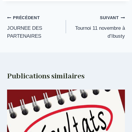
Navigation
PRÉCÉDENT
SUIVANT
JOURNEE DES
Tournoi 11 novembre à
de
PARTENAIRES
d’Ibusty
l’article
Publications similaires