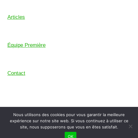
Articles
Équipe Première
Contact
© 2026 Union Sportive Mouguerre (USM) – Pensé
Nous utilisons des cookies pour vous garantir la meilleure
avec le
Comptoir Digital
, le collectif de freelance du
expérience sur notre site web. Si vous continuez à utiliser ce
Pays Basque.
site, nous supposerons que vous en êtes satisfait.
OK