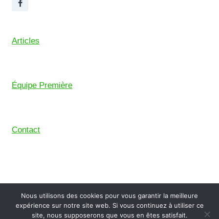
Articles
Équipe Première
Contact
© 2026 Union Sportive Mouguerre (USM) – Pensé
Nous utilisons des cookies pour vous garantir la meilleure
avec le
Comptoir Digital
, le collectif de freelance du
expérience sur notre site web. Si vous continuez à utiliser ce
Pays Basque.
site, nous supposerons que vous en êtes satisfait.