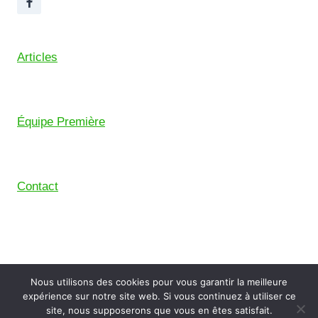
Articles
Équipe Première
Contact
© 2026 Union Sportive Mouguerre (USM) – Pensé
Nous utilisons des cookies pour vous garantir la meilleure
avec le
Comptoir Digital
, le collectif de freelance du
expérience sur notre site web. Si vous continuez à utiliser ce
Pays Basque.
site, nous supposerons que vous en êtes satisfait.