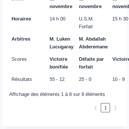
novembre
novembre
novem
Horaires
14 h 00
U.S.M.
15 h 30
Forfait
Arbitres
M. Luken
M. Abdallah
Lucugaray
Abderemane
Scores
Victoire
Défaite par
Victoir
bonifiée
forfait
Résultats
55 - 12
25 - 0
10 - 9
Affichage des éléments 1 à 8 sur 8 éléments
❮
1
❯