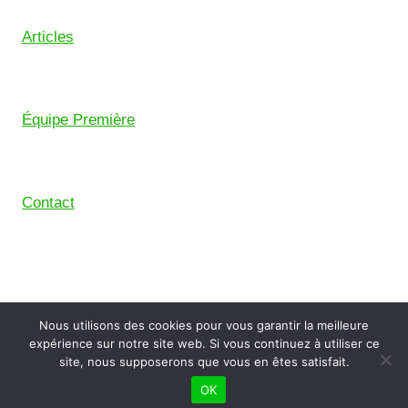
Articles
Équipe Première
Contact
© 2026 Union Sportive Mouguerre (USM) – Pensé
Nous utilisons des cookies pour vous garantir la meilleure
avec le
Comptoir Digital
, le collectif de freelance du
expérience sur notre site web. Si vous continuez à utiliser ce
Pays Basque.
site, nous supposerons que vous en êtes satisfait.
OK