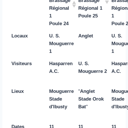
Brassage
Brassage
Brassa
Régional
Régional 1
Région
1
Poule 25
1
Poule 24
Poule 
Locaux
U. S.
Anglet
U. S.
Mouguerre
Mougue
1
1
Visiteurs
Hasparren
U. S.
Haspar
A.C.
Mouguerre 2
A.C.
Lieux
Mouguerre
"
Anglet
Mougue
Stade
Stade Orok
Stade
d'Ibusty
Bat
"
d'Ibust
Dates
11
11
11