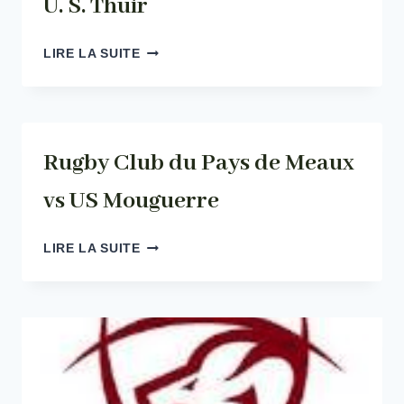
U. S. Thuir
U.
LIRE LA SUITE
S.
THUIR
Rugby Club du Pays de Meaux
vs US Mouguerre
RUGBY
LIRE LA SUITE
CLUB
DU
PAYS
DE
MEAUX
VS
US
MOUGUERRE