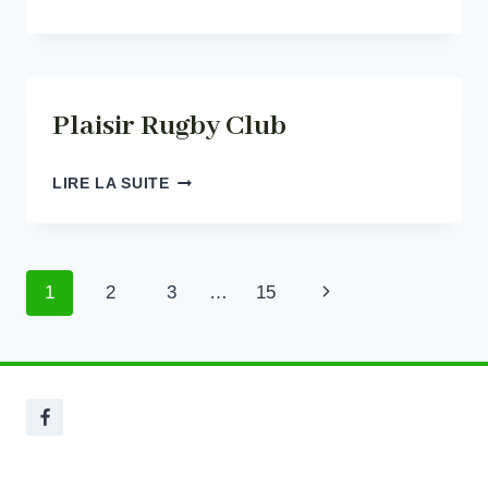
CLUB
DU
PAYS
DE
MEAUX
Plaisir Rugby Club
PLAISIR
LIRE LA SUITE
RUGBY
CLUB
Navigation
Page
1
2
3
…
15
de
suivante
page