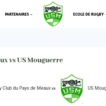
PARTENAIRES
ECOLE DE RUGBY
aux vs US Mouguerre
y Club du Pays de Meaux
US Moug
vs