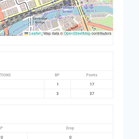
Leaflet
|
Map data ©
OpenStreetMap
contributors
TIONS
BP
Points
1
17
3
37
P
Drop
0
0