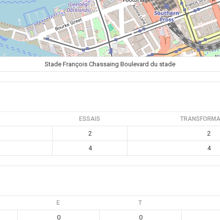
Stade François Chassaing Boulevard du stade
ESSAIS
TRANSFORMA
2
2
4
4
E
T
0
0