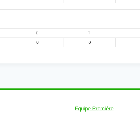
E
T
0
0
Équipe Première