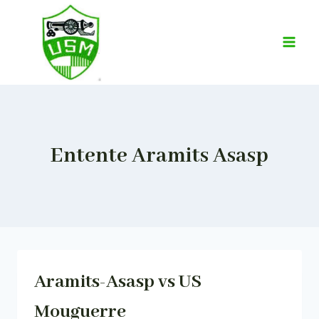
Aller
au
contenu
Entente Aramits Asasp
Aramits-Asasp vs US
Mouguerre