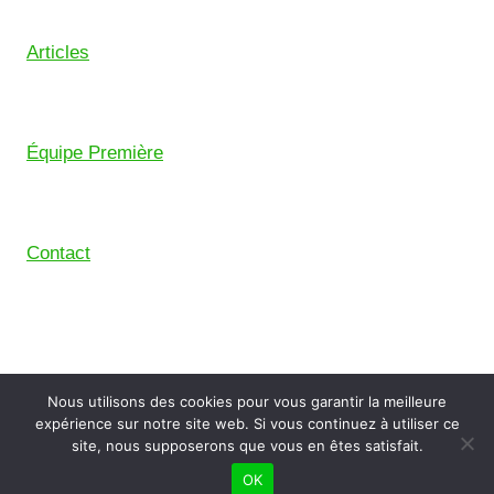
Articles
Équipe Première
Contact
© 2026 Union Sportive Mouguerre (USM) – Pensé
Nous utilisons des cookies pour vous garantir la meilleure
avec le
Comptoir Digital
, le collectif de freelance du
expérience sur notre site web. Si vous continuez à utiliser ce
Pays Basque.
site, nous supposerons que vous en êtes satisfait.
OK