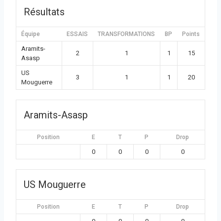
Résultats
Équipe
ESSAIS
TRANSFORMATIONS
BP
Points
Aramits-
2
1
1
15
Asasp
US
3
1
1
20
Mouguerre
Aramits-Asasp
Position
E
T
P
Drop
0
0
0
0
US Mouguerre
Position
E
T
P
Drop