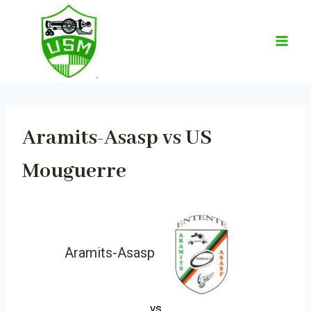
Aller
au
contenu
Aramits-Asasp vs US
Mouguerre
Aramits-Asasp
vs