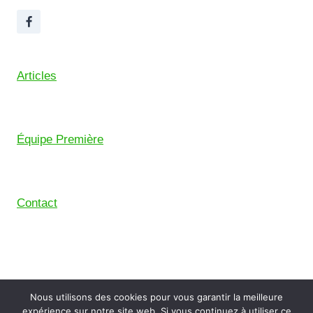
Articles
Équipe Première
Contact
© 2026 Union Sportive Mouguerre (USM) – Pensé
Nous utilisons des cookies pour vous garantir la meilleure
avec le
Comptoir Digital
, le collectif de freelance du
expérience sur notre site web. Si vous continuez à utiliser ce