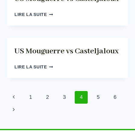
US
LIRE LA SUITE
MOUGUERRE
VS
CASTELJALOUX
US Mouguerre vs Casteljaloux
US
LIRE LA SUITE
MOUGUERRE
VS
CASTELJALOUX
Navigation
Page
1
2
3
4
5
6
de
précédente
Page
page
suivante