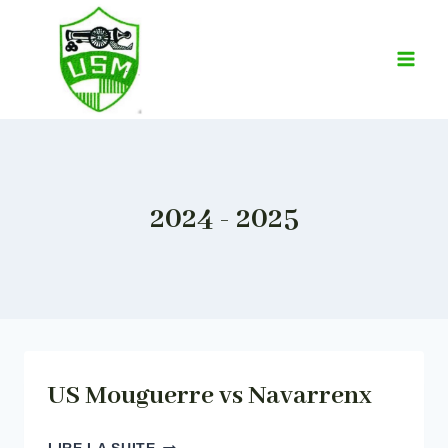
Aller
au
contenu
2024 - 2025
US Mouguerre vs Navarrenx
US