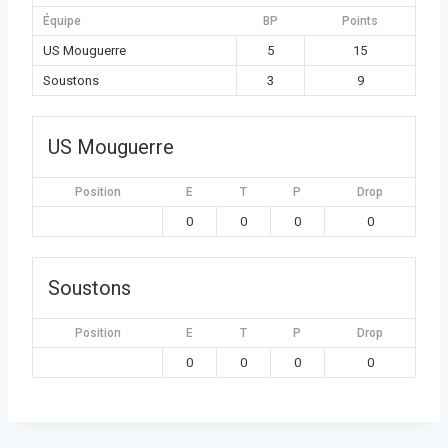
Équipe
BP
Points
US Mouguerre
5
15
Soustons
3
9
US Mouguerre
Position
E
T
P
Drop
0
0
0
0
Soustons
Position
E
T
P
Drop
0
0
0
0