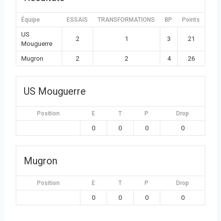
Équipe
ESSAIS
TRANSFORMATIONS
BP
Points
US
2
1
3
21
Mouguerre
Mugron
2
2
4
26
US Mouguerre
Position
E
T
P
Drop
0
0
0
0
Mugron
Position
E
T
P
Drop
0
0
0
0