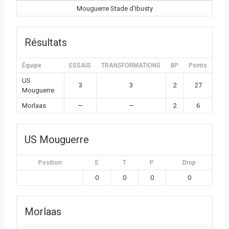
Mouguerre Stade d'Ibusty
Résultats
Équipe
ESSAIS
TRANSFORMATIONS
BP
Points
US
3
3
2
27
Mouguerre
Morlaas
—
—
2
6
US Mouguerre
Position
E
T
P
Drop
0
0
0
0
Morlaas