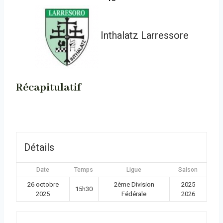
Inthalatz Larressore
Récapitulatif
Détails
Date
Temps
Ligue
Saison
26 octobre
2ème Division
2025
15h30
2025
Fédérale
2026