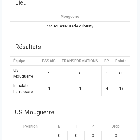
Lieu
Mouguerre
Mouguerre Stade d'Ibusty
Résultats
Équipe
ESSAIS
TRANSFORMATIONS
BP
Points
US
9
6
1
60
Mouguerre
Inthalatz
1
1
4
19
Larressore
US Mouguerre
Position
E
T
P
Drop
0
0
0
0