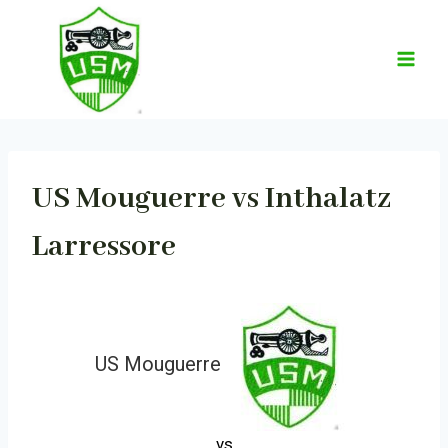
Aller
au
contenu
US Mouguerre vs Inthalatz
Larressore
US Mouguerre
vs