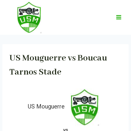
Aller
au
contenu
US Mouguerre vs Boucau
Tarnos Stade
US Mouguerre
vs