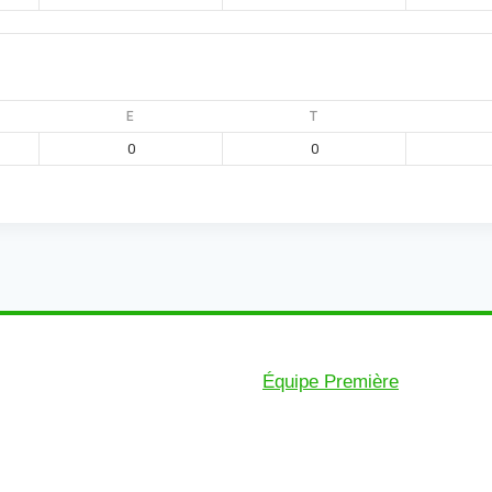
E
T
0
0
Équipe Première