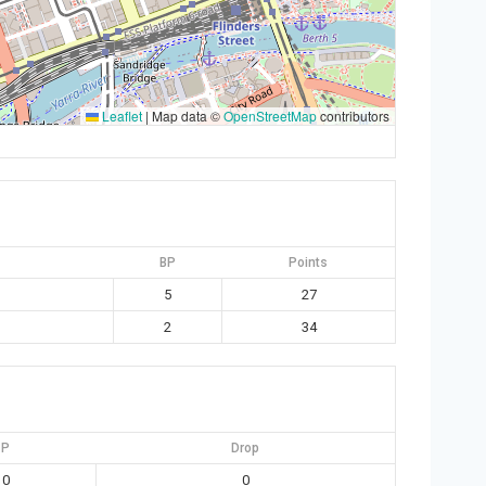
Leaflet
|
Map data ©
OpenStreetMap
contributors
BP
Points
5
27
2
34
P
Drop
0
0