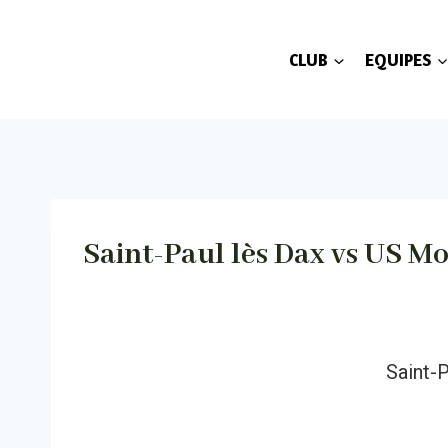
Aller
au
CLUB
EQUIPES
contenu
Saint-Paul lès Dax vs US M
Saint-P