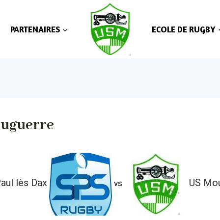
PARTENAIRES
ECOLE DE RUGBY
ouguerre
aul lès Dax
US Mou
vs