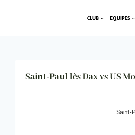
Aller
au
CLUB
EQUIPES
contenu
Saint-Paul lès Dax vs US M
Saint-P