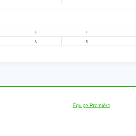
E
T
0
0
Équipe Première