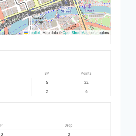
Leaflet
|
Map data ©
OpenStreetMap
contributors
BP
Points
5
22
2
6
P
Drop
0
0