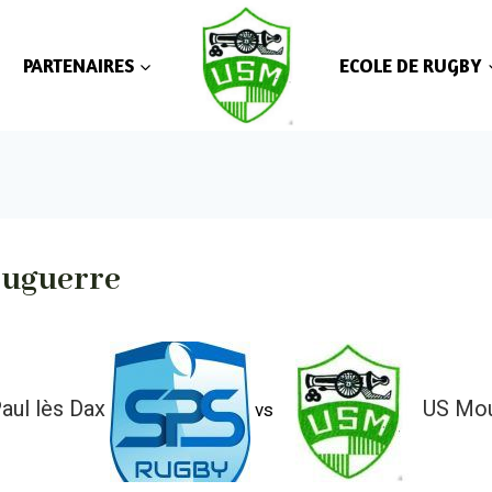
PARTENAIRES
ECOLE DE RUGBY
ouguerre
aul lès Dax
US Mou
vs