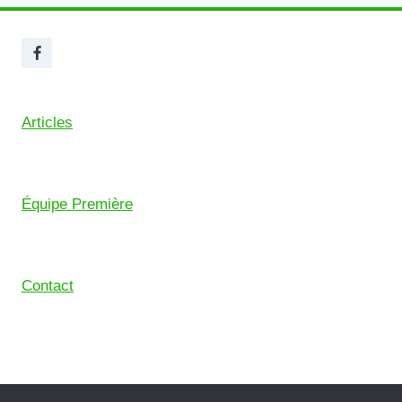
Articles
Équipe Première
Contact
© 2026 Union Sportive Mouguerre (USM) – Pensé