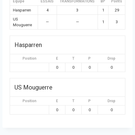
Équipe
ESSAIS
TRANSFORMATIONS
BP
Points
Hasparren
4
3
1
29
US
—
—
1
3
Mouguerre
Hasparren
Position
E
T
P
Drop
0
0
0
0
US Mouguerre
Position
E
T
P
Drop
0
0
0
0