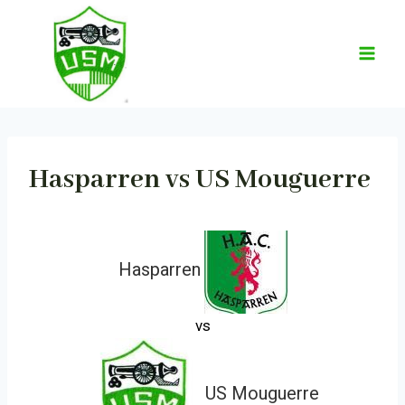
Aller
au
contenu
Hasparren vs US Mouguerre
Hasparren
vs
US Mouguerre