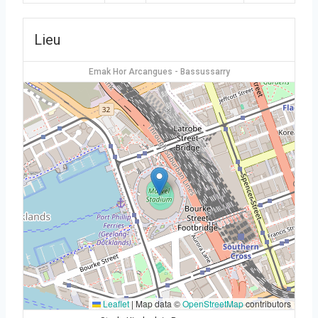
Lieu
Emak Hor Arcangues - Bassussarry
Leaflet
|
Map data ©
OpenStreetMap
contributors