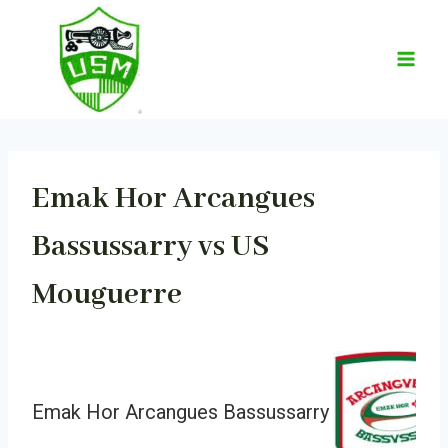
Aller
au
contenu
Emak Hor Arcangues
Bassussarry vs US
Mouguerre
Emak Hor Arcangues Bassussarry