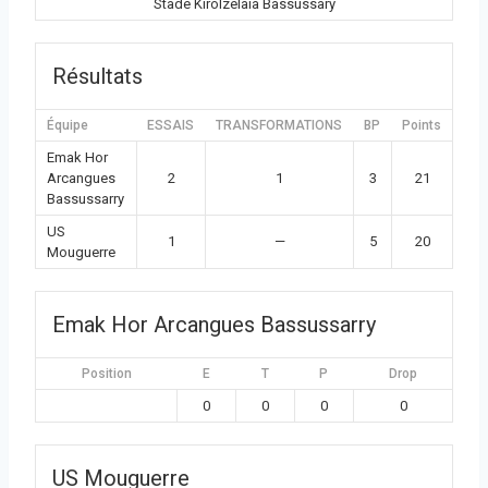
Stade Kirolzelaia Bassussary
Résultats
Équipe
ESSAIS
TRANSFORMATIONS
BP
Points
Emak Hor
Arcangues
2
1
3
21
Bassussarry
US
1
—
5
20
Mouguerre
Emak Hor Arcangues Bassussarry
Position
E
T
P
Drop
0
0
0
0
US Mouguerre