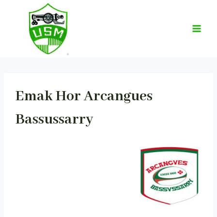
Aller
au
contenu
Emak Hor Arcangues
Bassussarry