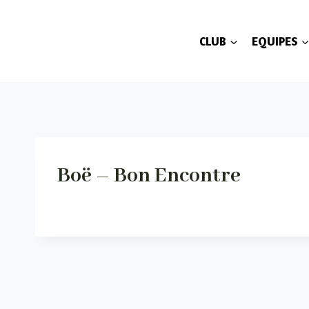
Aller
au
CLUB
EQUIPES
contenu
Boë – Bon Encontre